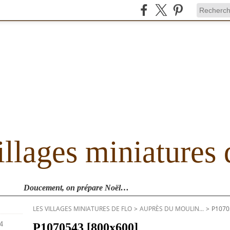
illages miniatures 
Doucement, on prépare Noël dans la vallée... (Noël 2019)
LES VILLAGES MINIATURES DE FLO
>
AUPRÈS DU MOULIN...
>
P1070
P1070543 [800x600]